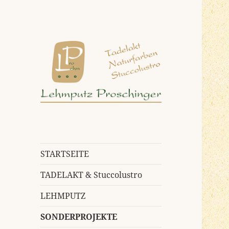
Farben und Putze aus
Lehmputz
Naturmaterialien
Proschinger
STARTSEITE
TADELAKT & Stuccolustro
LEHMPUTZ
SONDERPROJEKTE